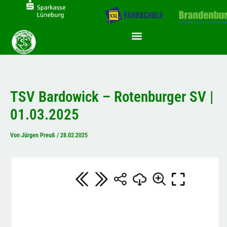
Inhalt
Zum
springen
Inhalt
springen
TSV Bardowick – Rotenburger SV |
01.03.2025
Von
Jürgen Preuß
/
28.02.2025