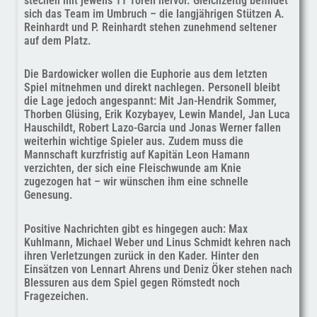
stechen mit jeweils 11 Toren hervor. Gleichzeitig befindet
sich das Team im Umbruch – die langjährigen Stützen A.
Reinhardt und P. Reinhardt stehen zunehmend seltener
auf dem Platz.
Die Bardowicker wollen die Euphorie aus dem letzten
Spiel mitnehmen und direkt nachlegen. Personell bleibt
die Lage jedoch angespannt: Mit Jan-Hendrik Sommer,
Thorben Glüsing, Erik Kozybayev, Lewin Mandel, Jan Luca
Hauschildt, Robert Lazo-Garcia und Jonas Werner fallen
weiterhin wichtige Spieler aus. Zudem muss die
Mannschaft kurzfristig auf Kapitän Leon Hamann
verzichten, der sich eine Fleischwunde am Knie
zugezogen hat – wir wünschen ihm eine schnelle
Genesung.
Positive Nachrichten gibt es hingegen auch: Max
Kuhlmann, Michael Weber und Linus Schmidt kehren nach
ihren Verletzungen zurück in den Kader. Hinter den
Einsätzen von Lennart Ahrens und Deniz Öker stehen nach
Blessuren aus dem Spiel gegen Römstedt noch
Fragezeichen.